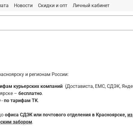
лата
Новости
Скидки и опт
Личный кабинет
асноярску и регионам России:
ифам курьерских компаний
(Достависта, ЕМС, СДЭК, Янде
оярске –
бесплатно
.
и
-
по тарифам ТК
.
до
офиса СДЭК или почтового отделения в Красноярске,
из
рским забором
.