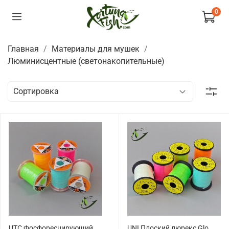
0
Главная
Материалы для мушек
Люминисцентные (светонакопительные)
UTC Фосфоресцирующий
UNI Плоский люрекс Glo