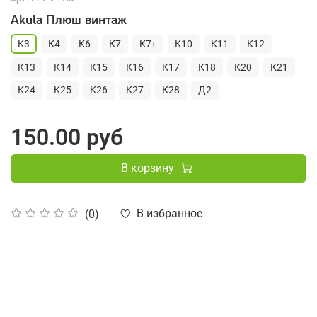
Akula Плюш винтаж
К3
К4
К6
К7
К7т
К10
К11
К12
К13
К14
К15
К16
К17
К18
К20
К21
К24
К25
К26
К27
К28
Д2
150.00 руб
В корзину
В избранное
(0)