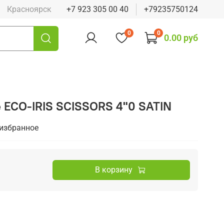
Красноярск
+7 923 305 00 40
+79235750124
0
0
0.00 руб
ECO-IRIS SCISSORS 4"0 SATIN
 избранное
В корзину