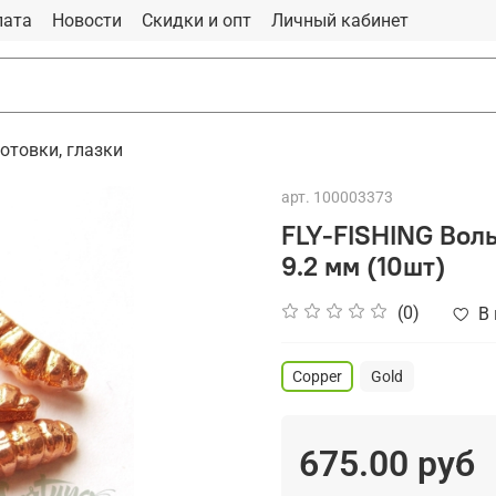
лата
Новости
Скидки и опт
Личный кабинет
готовки, глазки
арт.
100003373
FLY-FISHING Вол
9.2 мм (10шт)
(0)
В
Copper
Gold
675.00 руб