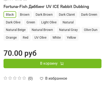
Fortuna-Fish Даббинг UV ICE Rabbit Dubbing
Black
Brown
Dark Brown
Dark Claret
Dark Green
Dark Olive
Green
Light Olive
Natural
Natural Beige
Natural Brown
Natural Gray
Olive Dun
Orange
Red
UV Olive
White
Yellow
70.00 руб
В корзину
В избранное
(0)