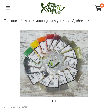
0
Главная
Материалы для мушек
Даббинги
арт.
FF-UIRD-08