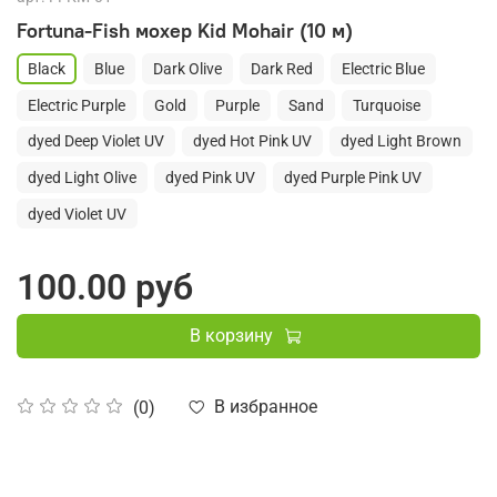
Fortuna-Fish мохер Kid Mohair (10 м)
Black
Blue
Dark Olive
Dark Red
Electric Blue
Electric Purple
Gold
Purple
Sand
Turquoise
dyed Deep Violet UV
dyed Hot Pink UV
dyed Light Brown
dyed Light Olive
dyed Pink UV
dyed Purple Pink UV
dyed Violet UV
100.00 руб
В корзину
В избранное
(0)