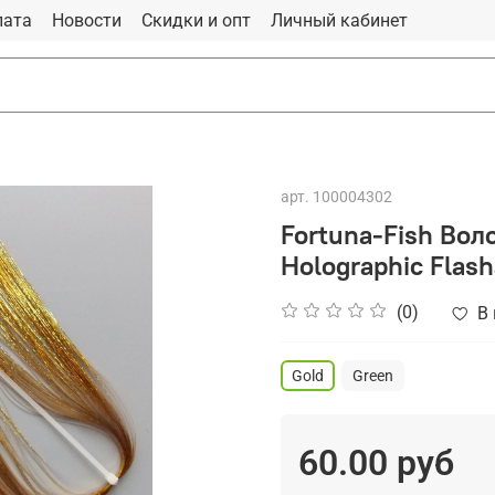
лата
Новости
Скидки и опт
Личный кабинет
арт.
100004302
Fortuna-Fish Вол
Holographic Flas
(0)
В
Gold
Green
60.00 руб