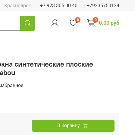
Красноярск
+7 923 305 00 40
+79235750124
0
0
0.00 руб
окна синтетические плоские
habou
 избранное
В корзину