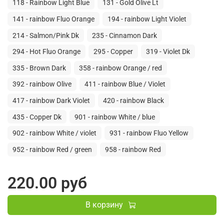
118 - Rainbow Light Blue
131 - Gold Olive Lt
141 - rainbow Fluo Orange
194 - rainbow Light Violet
214 - Salmon/Pink Dk
235 - Cinnamon Dark
294 - Hot Fluo Orange
295 - Copper
319 - Violet Dk
335 - Brown Dark
358 - rainbow Orange / red
392 - rainbow Olive
411 - rainbow Blue / Violet
417 - rainbow Dark Violet
420 - rainbow Black
435 - Copper Dk
901 - rainbow White / blue
902 - rainbow White / violet
931 - rainbow Fluo Yellow
952 - rainbow Red / green
958 - rainbow Red
220.00 руб
В корзину