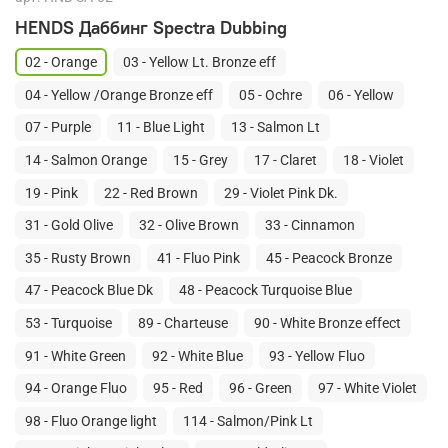
HENDS Даббинг Spectra Dubbing
02 - Orange
03 - Yellow Lt. Bronze eff
04 - Yellow /Orange Bronze eff
05 - Ochre
06 - Yellow
07 - Purple
11 - Blue Light
13 - Salmon Lt
14 - Salmon Orange
15 - Grey
17 - Claret
18 - Violet
19 - Pink
22 - Red Brown
29 - Violet Pink Dk.
31 - Gold Olive
32 - Olive Brown
33 - Cinnamon
35 - Rusty Brown
41 - Fluo Pink
45 - Peacock Bronze
47 - Peacock Blue Dk
48 - Peacock Turquoise Blue
53 - Turquoise
89 - Charteuse
90 - White Bronze effect
91 - White Green
92 - White Blue
93 - Yellow Fluo
94 - Orange Fluo
95 - Red
96 - Green
97 - White Violet
98 - Fluo Orange light
114 - Salmon/Pink Lt