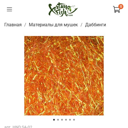
0
Главная
Материалы для мушек
Даббинги
арт.
HND SA-02