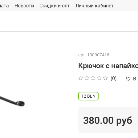
лата
Новости
Скидки и опт
Личный кабинет
арт.
100007418
Крючок с напайко
(0)
В
12 BLN
380.00 руб