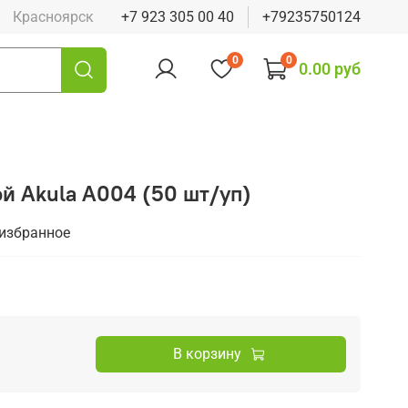
Красноярск
+7 923 305 00 40
+79235750124
0
0
0.00 руб
й Akula A004 (50 шт/уп)
 избранное
В корзину