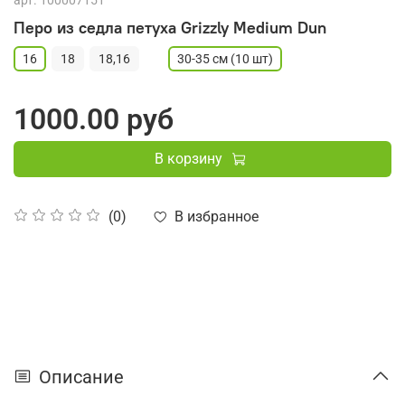
арт.
100007151
Перо из седла петуха Grizzly Medium Dun
16
18
18,16
30-35 см (10 шт)
1000.00 руб
В корзину
В избранное
(0)
Описание