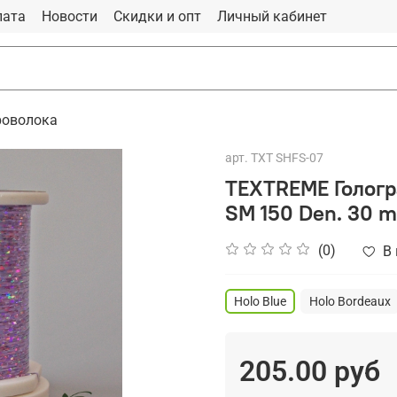
лата
Новости
Скидки и опт
Личный кабинет
роволока
арт.
TXT SHFS-07
TEXTREME Гологр
SM 150 Den. 30 m
(0)
В
Holo Blue
Holo Bordeaux
205.00 руб