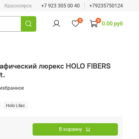
Красноярск
+7 923 305 00 40
+79235750124
0
0
0.00 руб
афический люрекс HOLO FIBERS
t.
 избранное
Holo Lilac
В корзину