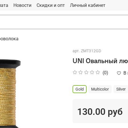
лата
Новости
Скидки и опт
Личный кабинет
роволока
арт.
ZMT312GD
UNI Овальный люр
(0)
В
Gold
Multicolor
Silver
130.00 руб