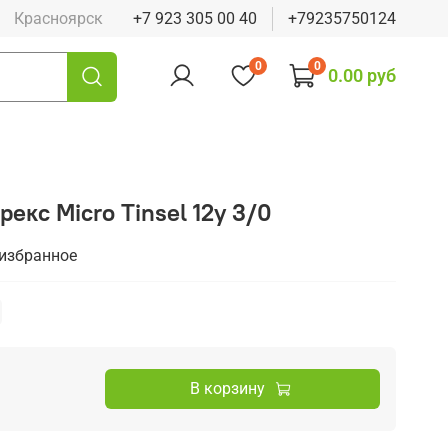
Красноярск
+7 923 305 00 40
+79235750124
0
0
0.00 руб
екс Micro Tinsel 12y 3/0
 избранное
В корзину