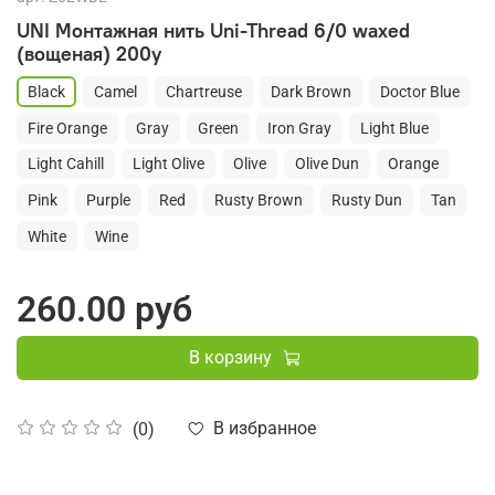
UNI Монтажная нить Uni-Thread 6/0 waxed
(вощеная) 200y
Black
Camel
Chartreuse
Dark Brown
Doctor Blue
Fire Orange
Gray
Green
Iron Gray
Light Blue
Light Cahill
Light Olive
Olive
Olive Dun
Orange
Pink
Purple
Red
Rusty Brown
Rusty Dun
Tan
White
Wine
260.00 руб
В корзину
В избранное
(0)